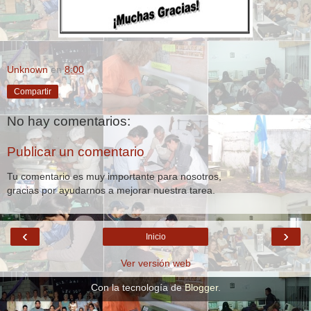
Unknown
en
8:00
Compartir
No hay comentarios:
Publicar un comentario
Tu comentario es muy importante para nosotros,
gracias por ayudarnos a mejorar nuestra tarea.
‹
›
Inicio
Ver versión web
Con la tecnología de
Blogger
.